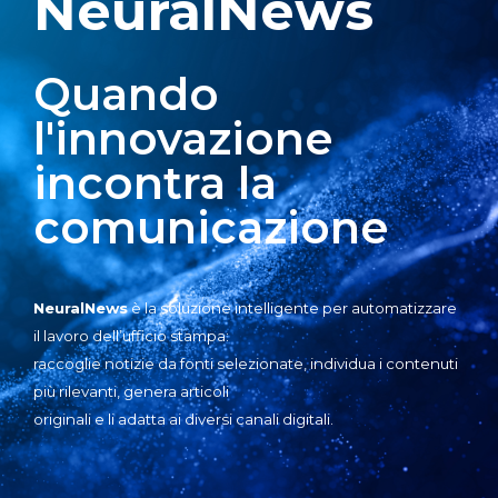
NeuralNews
Quando
l'innovazione
incontra la
comunicazione
NeuralNews
è la soluzione intelligente per automatizzare
il lavoro dell’ufficio stampa:
raccoglie notizie da fonti selezionate, individua i contenuti
più rilevanti, genera articoli
originali e li adatta ai diversi canali digitali.