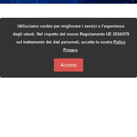
A CHI SI RIVOLGE
Utilizziamo cookie per migliorare i servizi e l'esperienza
degli utenti. Nel rispetto del nuovo Regolamento UE 2016/679
Chi può trarre
sul trattamento dei dati personali, accetta la nostra
Policy
vantaggio da
Privacy
.
NeuralNews?
Accetta
Una soluzione pensata per chi vuole
semplificare la gestione delle notizie,
aumentare l’efficienza e rafforzare la
presenza digitale.
Aziende e organizzazioni