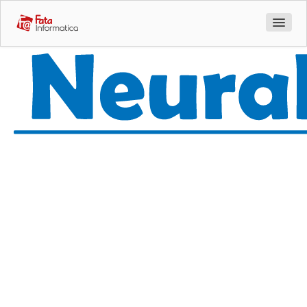
Azienda
Prodotti
Sentinet 3
HackMeUp
Geniusign
Quando
Meta Search
l'innovazione
AI Tabularix
incontra la
AI Uppy