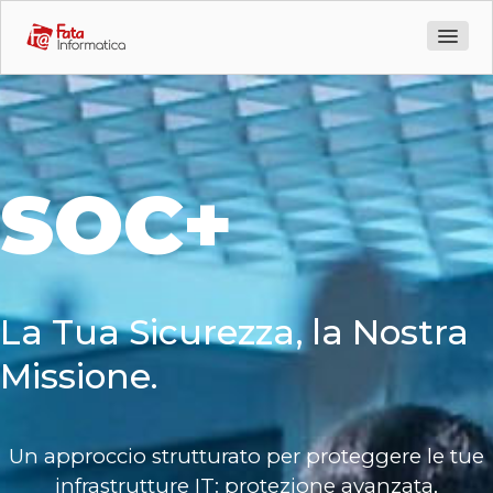
Azienda
Prodotti
Servizi
SOC+
Soc as a Service
Dynamic Threat Simulation
La Tua Sicurezza, la Nostra
Software development
Missione.
Professional Training
Un approccio strutturato per proteggere le tue
Certificazioni
infrastrutture IT: protezione avanzata,
Vita in Ufficio