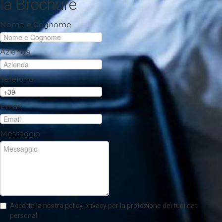
la Brochure
Nome e Cognome
Azienda
Telefono
Email
Messaggio
Accetta la nostra policy privacy per la protezione dei tuoi dati
personali