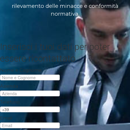
rilevamento delle minacce e conformità
Lavora con noi
normativa.
Contatti
Inserisci i tuoi dati per poter
essere ricontattato
Nome e Cognome
Azienda
Telefono
Email