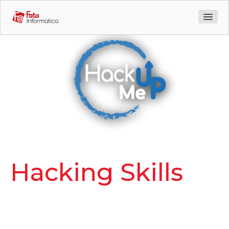
Azienda
Prodotti
Sentinet 3
HackMeUp
Porta le tue
Geniusign
Hacking Skills
Meta Search
ad un livello
AI Tabularix
superiore
AI Uppy